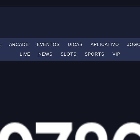
E
ARCADE
EVENTOS
DICAS
APLICATIVO
JOG
LIVE
NEWS
SLOTS
SPORTS
VIP