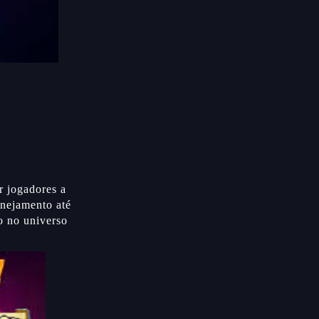
r jogadores a
anejamento até
o no universo