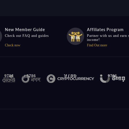
New Member Guide
Affiliates Program
Check out FAQ and guides
Partner with us and earn
income!
Check now
Find Out more