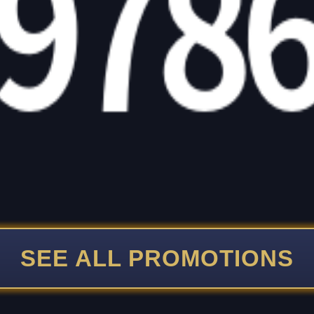
SEE ALL PROMOTIONS