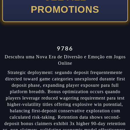
PROMOTIONS
9786
Descubra uma Nova Era de Diversão e Emoção em Jogos
Online
Strategic deployment: segundo deposit frequentemente
directed toward game categories unexplored durante first
deposit phase, expanding player exposure para full
platform breadth. Bonus optimization occurs quando
players leverage reduced wagering requirement para test
higher-volatility titles offering explosive win potential,
balancing first-deposit conservative exploration com
calculated risk-taking. Retention data shows second-
deposit bonus claimers exhibit 3x higher 90-day retention
vs. non-claimers, validating economic model effectiveness.