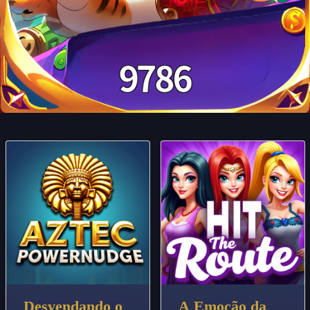
Desvendando o
A Emoção da