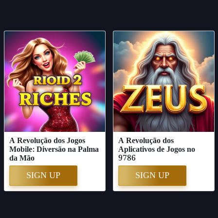
A Revolução dos Jogos
A Revolução dos
Mobile: Diversão na Palma
Aplicativos de Jogos no
da Mão
9786
SIGN UP
SIGN UP