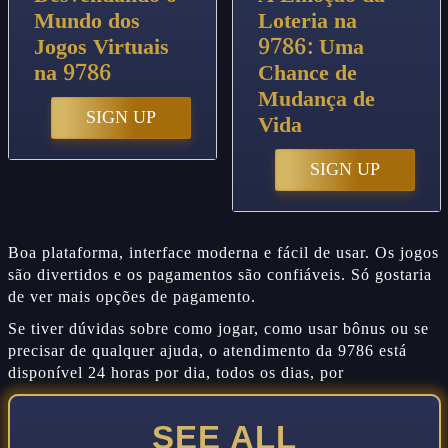
Mundo dos
Loteria na
Jogos Virtuais
9786: Uma
na 9786
Chance de
Mudança de
SIGN UP
Vida
SIGN UP
Boa plataforma, interface moderna e fácil de usar. Os jogos
são divertidos e os pagamentos são confiáveis. Só gostaria
de ver mais opções de pagamento.
Se tiver dúvidas sobre como jogar, como usar bônus ou se
precisar de qualquer ajuda, o atendimento da 9786 está
disponível 24 horas por dia, todos os dias, por
SEE ALL