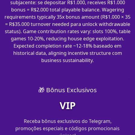
subjacente: se depositar R$1.000, receives R$1.000
bonus = R$2.000 total playable balance. Wagering
requirements typically 35x bonus amount (R$1.000 × 35
= R$35.000 turnover needed para unlock withdrawable
status). Game contribution rates vary: slots 100%, table
games 10-20%, reducing house edge exploitation.
Expected completion rate ~12-18% baseado em
historical data, aligning incentive structure com
business sustainability.
🎁 Bônus Exclusivos
VIP
Receba bônus exclusivos do Telegram,
promoções especiais e códigos promocionais