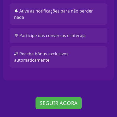
🔔 Ative as notificações para não perder
nada
💬 Participe das conversas e interaja
🎁 Receba bônus exclusivos
automaticamente
SEGUIR AGORA