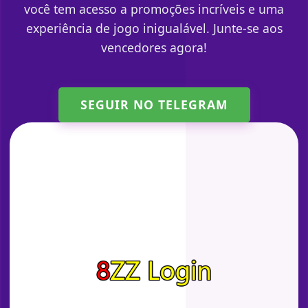
você tem acesso a promoções incríveis e uma
experiência de jogo inigualável. Junte-se aos
vencedores agora!
SEGUIR NO TELEGRAM