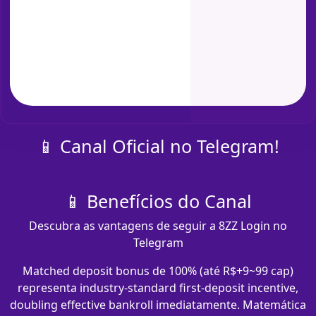
📱 Canal Oficial no Telegram!
📱 Benefícios do Canal
Descubra as vantagens de seguir a 8ZZ Login no
Telegram
Matched deposit bonus de 100% (até R$+9~99 cap)
representa industry-standard first-deposit incentive,
doubling effective bankroll imediatamente. Matemática