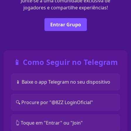
Junte-se a uma comunidade exclusiva de
jogadores e compartilhe experiências!
Entrar Grupo
📱 Como Seguir no Telegram
📱 Baixe o app Telegram no seu dispositivo
🔍 Procure por "@8ZZ LoginOficial"
👆 Toque em "Entrar" ou "Join"