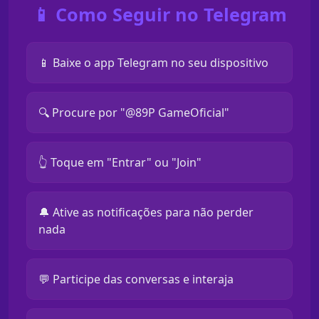
📱 Como Seguir no Telegram
📱 Baixe o app Telegram no seu dispositivo
🔍 Procure por "@89P GameOficial"
👆 Toque em "Entrar" ou "Join"
🔔 Ative as notificações para não perder
nada
💬 Participe das conversas e interaja