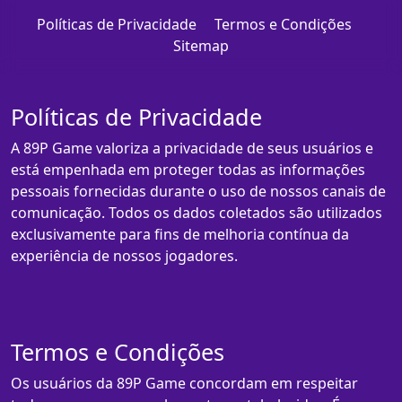
Políticas de Privacidade
Termos e Condições
Sitemap
Políticas de Privacidade
A 89P Game valoriza a privacidade de seus usuários e
está empenhada em proteger todas as informações
pessoais fornecidas durante o uso de nossos canais de
comunicação. Todos os dados coletados são utilizados
exclusivamente para fins de melhoria contínua da
experiência de nossos jogadores.
Termos e Condições
Os usuários da 89P Game concordam em respeitar