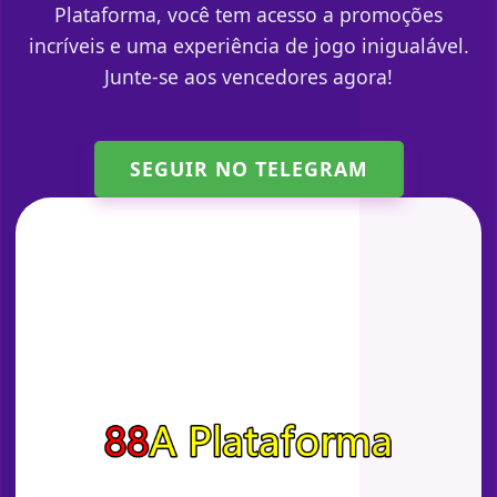
Plataforma, você tem acesso a promoções
incríveis e uma experiência de jogo inigualável.
Junte-se aos vencedores agora!
SEGUIR NO TELEGRAM