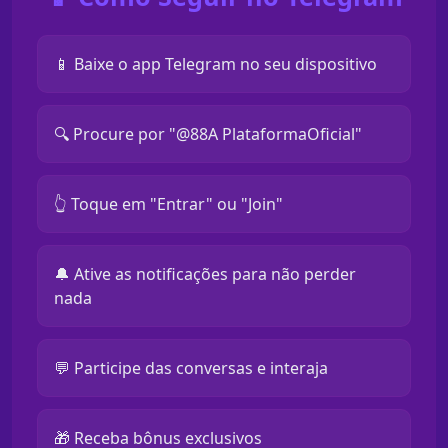
📱 Baixe o app Telegram no seu dispositivo
🔍 Procure por "@88A PlataformaOficial"
👆 Toque em "Entrar" ou "Join"
🔔 Ative as notificações para não perder
nada
💬 Participe das conversas e interaja
🎁 Receba bônus exclusivos