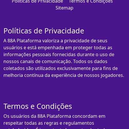
Políticas de Privacidade
Termos e Condições
Sitemap
Políticas de Privacidade
A 88A Plataforma valoriza a privacidade de seus
usuários e está empenhada em proteger todas as
informações pessoais fornecidas durante o uso de
nossos canais de comunicação. Todos os dados
coletados são utilizados exclusivamente para fins de
melhoria contínua da experiência de nossos jogadores.
Termos e Condições
Os usuários da 88A Plataforma concordam em
respeitar todas as regras e regulamentos