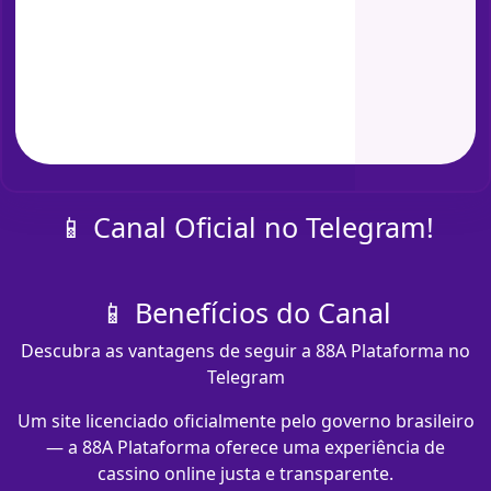
📱 Canal Oficial no Telegram!
📱 Benefícios do Canal
Descubra as vantagens de seguir a 88A Plataforma no
Telegram
Um site licenciado oficialmente pelo governo brasileiro
— a 88A Plataforma oferece uma experiência de
cassino online justa e transparente.