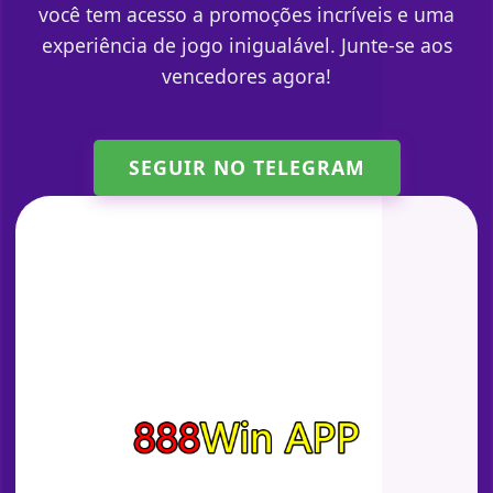
você tem acesso a promoções incríveis e uma
experiência de jogo inigualável. Junte-se aos
vencedores agora!
SEGUIR NO TELEGRAM