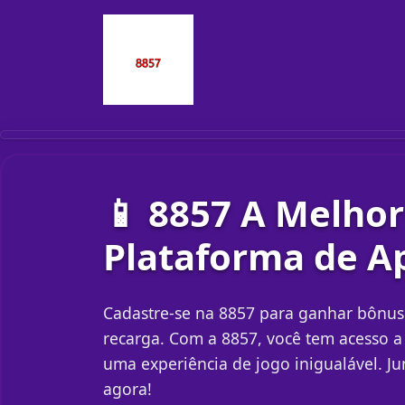
📱 8857 A Melhor
Plataforma de A
Cadastre-se na 8857 para ganhar bônus
recarga. Com a 8857, você tem acesso a
uma experiência de jogo inigualável. J
agora!