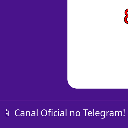
📱 Canal Oficial no Telegram!