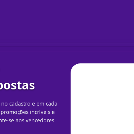
postas
 no cadastro e em cada
 promoções incríveis e
unte-se aos vencedores