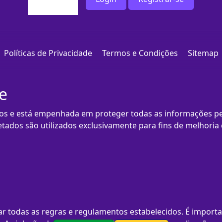
Políticas de Privacidade
Termos e Condições
Sitemap
de
rios e está empenhada em proteger todas as informações p
tados são utilizados exclusivamente para fins de melhoria
 todas as regras e regulamentos estabelecidos. É importa