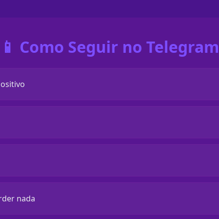
📱 Como Seguir no Telegram
ositivo
erder nada