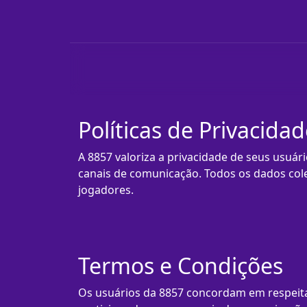
Políticas de Privacida
A 8857 valoriza a privacidade de seus usuá
canais de comunicação. Todos os dados cole
jogadores.
Termos e Condições
Os usuários da 8857 concordam em respeitar