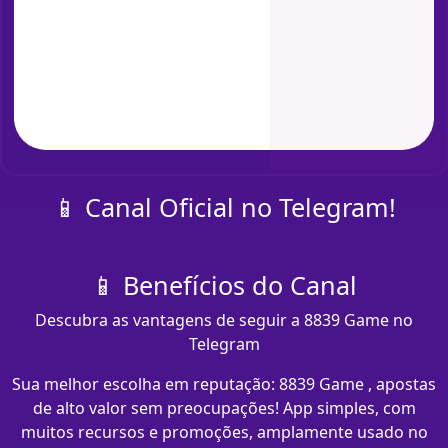
📱 Canal Oficial no Telegram!
📱 Benefícios do Canal
Descubra as vantagens de seguir a 8839 Game no
Telegram
Sua melhor escolha em reputação: 8839 Game , apostas
de alto valor sem preocupações! App simples, com
muitos recursos e promoções, amplamente usado no