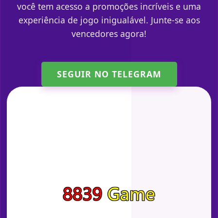
você tem acesso a promoções incríveis e uma
experiência de jogo inigualável. Junte-se aos
vencedores agora!
SEGUIR NO TELEGRAM