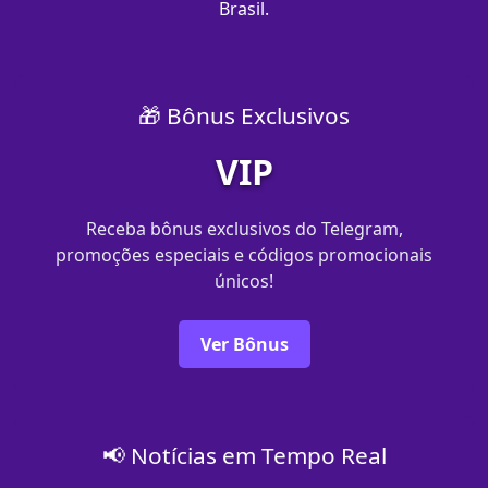
Brasil.
🎁 Bônus Exclusivos
VIP
Receba bônus exclusivos do Telegram,
promoções especiais e códigos promocionais
únicos!
Ver Bônus
📢 Notícias em Tempo Real