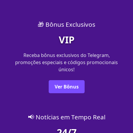
🎁 Bônus Exclusivos
VIP
Receba bônus exclusivos do Telegram,
promoções especiais e códigos promocionais
únicos!
Ver Bônus
📢 Notícias em Tempo Real
24/7