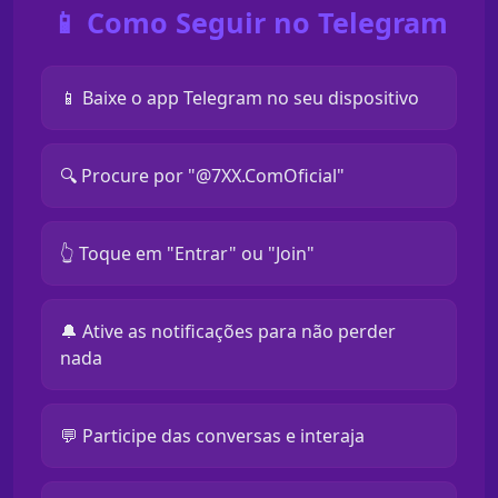
📱 Como Seguir no Telegram
📱 Baixe o app Telegram no seu dispositivo
🔍 Procure por "@7XX.ComOficial"
👆 Toque em "Entrar" ou "Join"
🔔 Ative as notificações para não perder
nada
💬 Participe das conversas e interaja