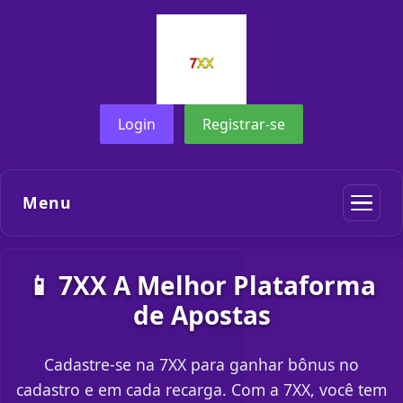
Login
Registrar-se
Menu
📱 7XX A Melhor Plataforma
de Apostas
Cadastre-se na 7XX para ganhar bônus no
cadastro e em cada recarga. Com a 7XX, você tem