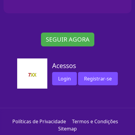
SEGUIR AGORA
Acessos
Login
Registrar-se
Políticas de Privacidade
Termos e Condições
Sitemap