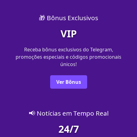
🎁 Bônus Exclusivos
VIP
Receba bônus exclusivos do Telegram,
promoções especiais e códigos promocionais
únicos!
Ver Bônus
📢 Notícias em Tempo Real
24/7