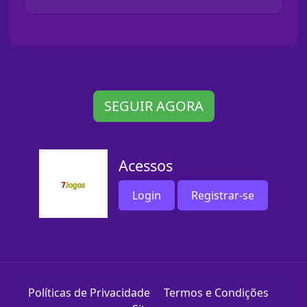
SEGUIR AGORA
Acessos
Login
Registrar-se
Políticas de Privacidade
Termos e Condições