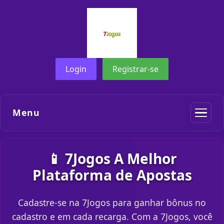
Login
Registrar-se
Menu
📱 7Jogos A Melhor
Plataforma de Apostas
Cadastre-se na 7Jogos para ganhar bônus no
cadastro e em cada recarga. Com a 7Jogos, você