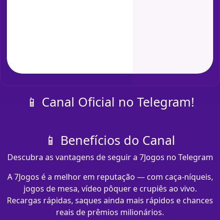
📱 Canal Oficial no Telegram!
📱 Benefícios do Canal
Descubra as vantagens de seguir a 7Jogos no Telegram
A 7Jogos é a melhor em reputação — com caça-níqueis,
jogos de mesa, vídeo pôquer e crupiês ao vivo.
Recargas rápidas, saques ainda mais rápidos e chances
reais de prêmios milionários.