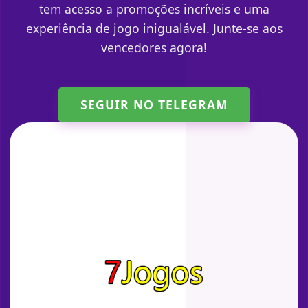
tem acesso a promoções incríveis e uma
experiência de jogo inigualável. Junte-se aos
vencedores agora!
SEGUIR NO TELEGRAM