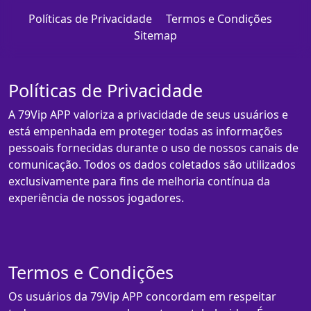
Políticas de Privacidade
Termos e Condições
Sitemap
Políticas de Privacidade
A 79Vip APP valoriza a privacidade de seus usuários e
está empenhada em proteger todas as informações
pessoais fornecidas durante o uso de nossos canais de
comunicação. Todos os dados coletados são utilizados
exclusivamente para fins de melhoria contínua da
experiência de nossos jogadores.
Termos e Condições
Os usuários da 79Vip APP concordam em respeitar