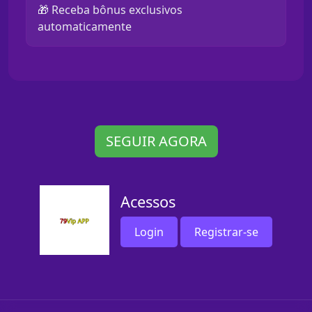
🎁 Receba bônus exclusivos
automaticamente
SEGUIR AGORA
Acessos
Login
Registrar-se