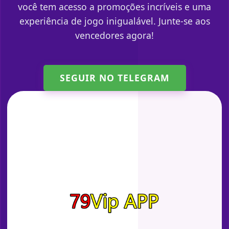
você tem acesso a promoções incríveis e uma
experiência de jogo inigualável. Junte-se aos
vencedores agora!
SEGUIR NO TELEGRAM