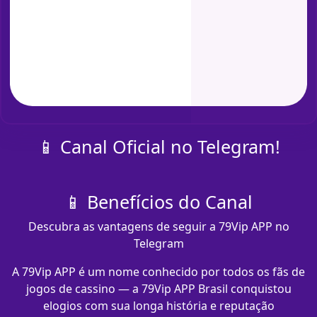
📱 Canal Oficial no Telegram!
📱 Benefícios do Canal
Descubra as vantagens de seguir a 79Vip APP no
Telegram
A 79Vip APP é um nome conhecido por todos os fãs de
jogos de cassino — a 79Vip APP Brasil conquistou
elogios com sua longa história e reputação