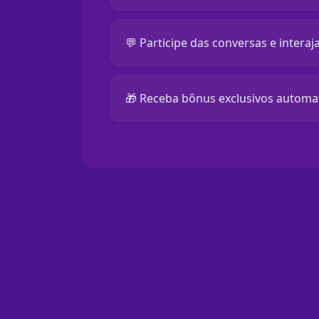
💬 Participe das conversas e interaj
🎁 Receba bônus exclusivos autom