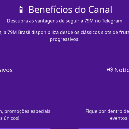
📱 Benefícios do Canal
Descubra as vantagens de seguir a 79M no Telegram
; a 79M Brasil disponibiliza desde os clássicos slots de fr
progressivos.
sivos
📢 Notí
m, promoções especiais
Fique por dentro d
s únicos!
eventos 