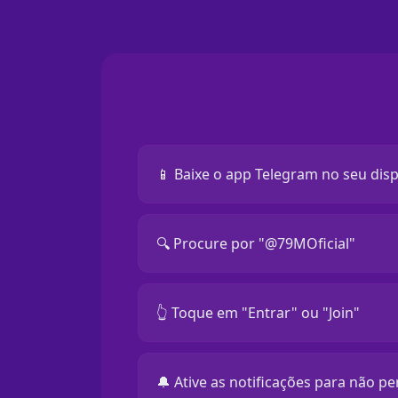
📱 Baixe o app Telegram no seu disp
🔍 Procure por "@79MOficial"
👆 Toque em "Entrar" ou "Join"
🔔 Ative as notificações para não p