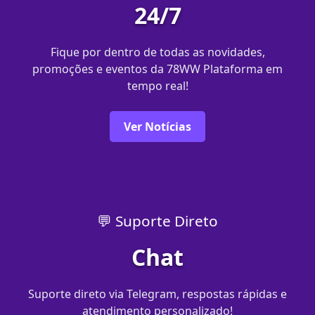
24/7
Fique por dentro de todas as novidades,
promoções e eventos da 78WW Plataforma em
tempo real!
Ver Notícias
💬 Suporte Direto
Chat
Suporte direto via Telegram, respostas rápidas e
atendimento personalizado!