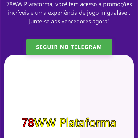
78WW Plataforma, você tem acesso a promoções
incríveis e uma experiência de jogo inigualável.
Junte-se aos vencedores agora!
SEGUIR NO TELEGRAM