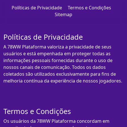
Políticas de Privacidade
Termos e Condições
Sitemap
Políticas de Privacidade
A 78WW Plataforma valoriza a privacidade de seus
usuários e está empenhada em proteger todas as
informações pessoais fornecidas durante o uso de
nossos canais de comunicação. Todos os dados
coletados são utilizados exclusivamente para fins de
melhoria contínua da experiência de nossos jogadores.
Termos e Condições
Os usuários da 78WW Plataforma concordam em