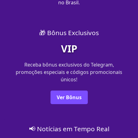
no Brasil.
🎁 Bônus Exclusivos
VIP
Receba bônus exclusivos do Telegram,
promoções especiais e códigos promocionais
únicos!
Ver Bônus
📢 Notícias em Tempo Real