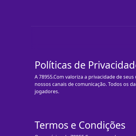
Políticas de Privacida
A 78955.Com valoriza a privacidade de seu
nossos canais de comunicação. Todos os dad
jogadores.
Termos e Condições