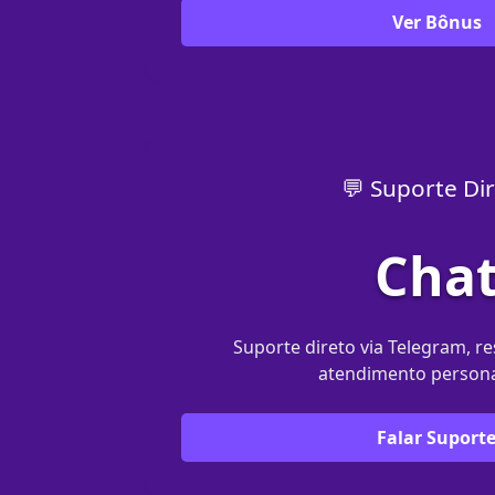
Ver Bônus
💬 Suporte Di
Cha
Suporte direto via Telegram, r
atendimento persona
Falar Suport