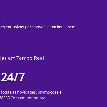
m
tes exclusivos para novos usuários — sem
cias em Tempo Real
24/7
e todas as novidades, promoções e
78955.Com em tempo real!