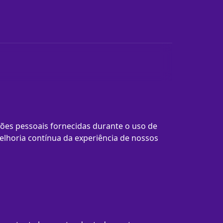
ões pessoais fornecidas durante o uso de
elhoria contínua da experiência de nossos