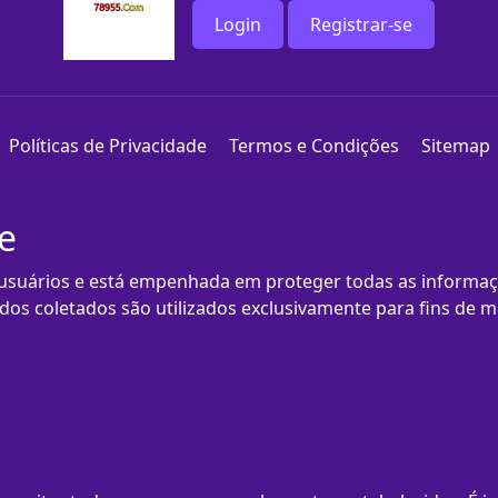
Login
Registrar-se
Políticas de Privacidade
Termos e Condições
Sitemap
de
s usuários e está empenhada em proteger todas as informaç
os coletados são utilizados exclusivamente para fins de m