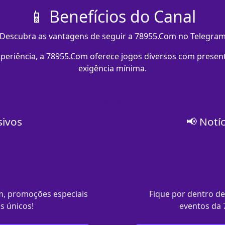
📱 Benefícios do Canal
Descubra as vantagens de seguir a 78955.Com no Telegra
periência, a 78955.Com oferece jogos diversos com presen
exigência mínima.
sivos
📢 Notí
m, promoções especiais
Fique por dentro d
s únicos!
eventos da 