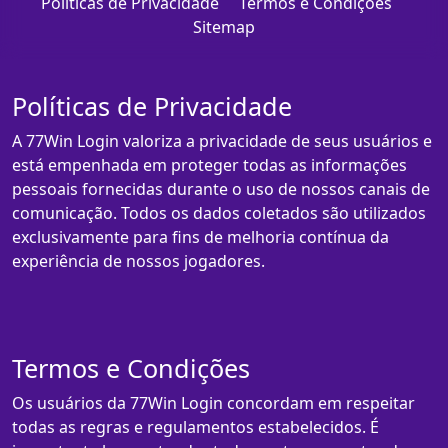
Políticas de Privacidade
Termos e Condições
Sitemap
Políticas de Privacidade
A 77Win Login valoriza a privacidade de seus usuários e
está empenhada em proteger todas as informações
pessoais fornecidas durante o uso de nossos canais de
comunicação. Todos os dados coletados são utilizados
exclusivamente para fins de melhoria contínua da
experiência de nossos jogadores.
Termos e Condições
Os usuários da 77Win Login concordam em respeitar
todas as regras e regulamentos estabelecidos. É