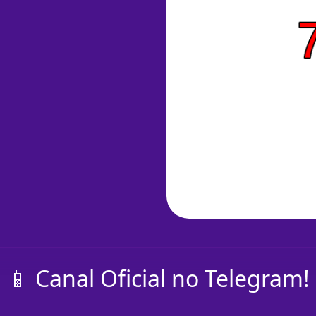
📱 Canal Oficial no Telegram!