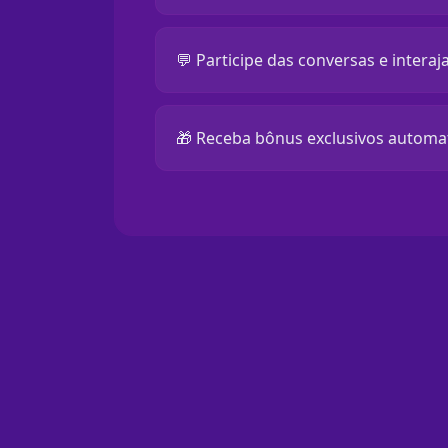
💬 Participe das conversas e interaj
🎁 Receba bônus exclusivos autom