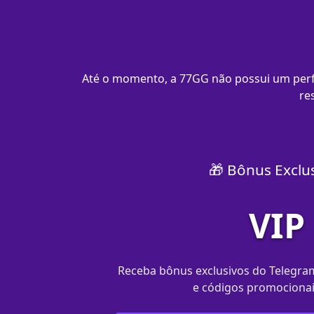
Até o momento, a 77GG não possui um perfil
re
🎁 Bônus Exclu
VIP
Receba bônus exclusivos do Telegra
e códigos promocionai