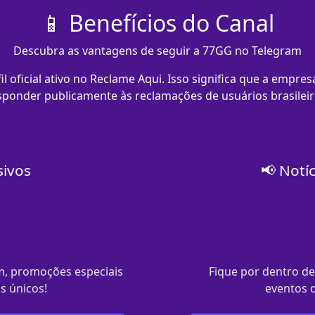
📱 Benefícios do Canal
Descubra as vantagens de seguir a 77GG no Telegram
 oficial ativo no Reclame Aqui. Isso significa que a empres
sponder publicamente às reclamações de usuários brasileir
sivos
📢 Notí
m, promoções especiais
Fique por dentro d
s únicos!
eventos 