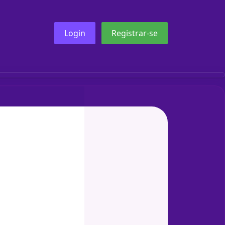
Login
Registrar-se