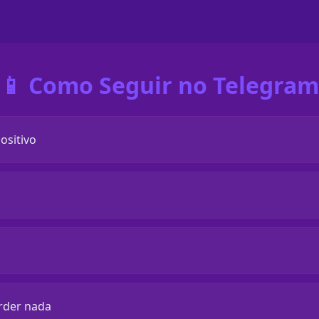
📱 Como Seguir no Telegram
ositivo
erder nada