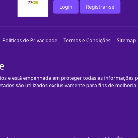
Login
Registrar-se
Políticas de Privacidade
Termos e Condições
Sitemap
de
ários e está empenhada em proteger todas as informações p
tados são utilizados exclusivamente para fins de melhoria