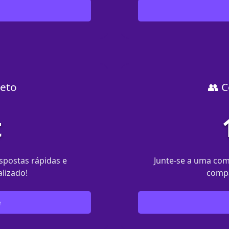
reto
👥 
t
espostas rápidas e
Junte-se a uma com
lizado!
compa
e