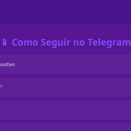
📱 Como Seguir no Telegram
ositivo
l"