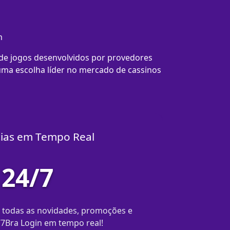
m
 de jogos desenvolvidos por provedores
 uma escolha líder no mercado de cassinos
cias em Tempo Real
24/7
e todas as novidades, promoções e
77Bra Login em tempo real!