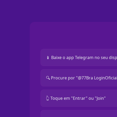
📱 Baixe o app Telegram no seu disp
🔍 Procure por "@77Bra LoginOficia
👆 Toque em "Entrar" ou "Join"