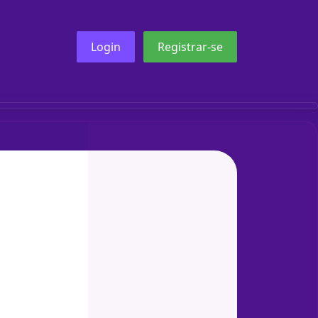
Login
Registrar-se