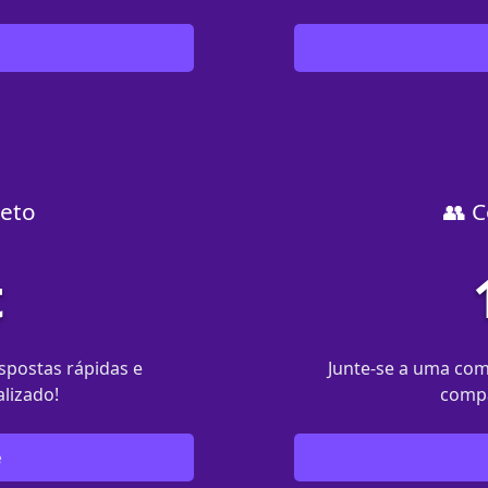
reto
👥 
t
espostas rápidas e
Junte-se a uma com
lizado!
compa
e