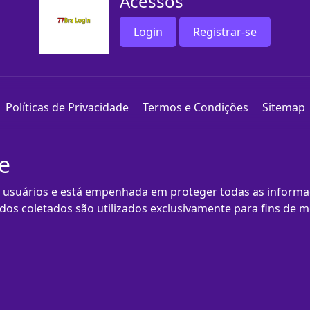
Acessos
Login
Registrar-se
Políticas de Privacidade
Termos e Condições
Sitemap
de
us usuários e está empenhada em proteger todas as informa
os coletados são utilizados exclusivamente para fins de m