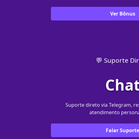
Ver Bônus
💬 Suporte Di
Cha
Suporte direto via Telegram, r
atendimento persona
Falar Suport