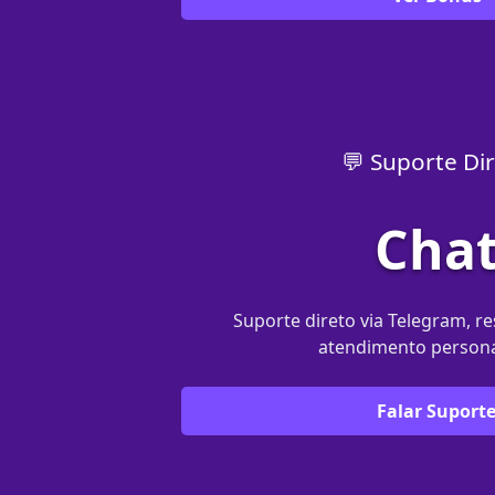
💬 Suporte Di
Cha
Suporte direto via Telegram, r
atendimento persona
Falar Suport