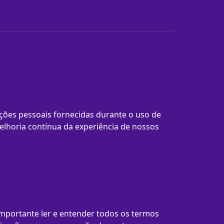
ções pessoais fornecidas durante o uso de
elhoria contínua da experiência de nossos
importante ler e entender todos os termos