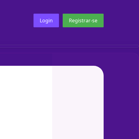
Login
Registrar-se