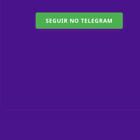
SEGUIR NO TELEGRAM