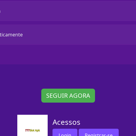
a
aticamente
SEGUIR AGORA
Acessos
Login
Registrar-se