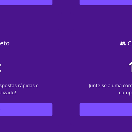
reto
👥 
t
espostas rápidas e
Junte-se a uma com
lizado!
compa
e