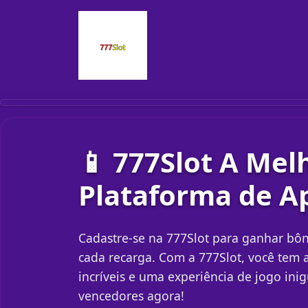
📱 777Slot A Mel
Plataforma de A
Cadastre-se na 777Slot para ganhar bô
cada recarga. Com a 777Slot, você tem
incríveis e uma experiência de jogo inig
vencedores agora!