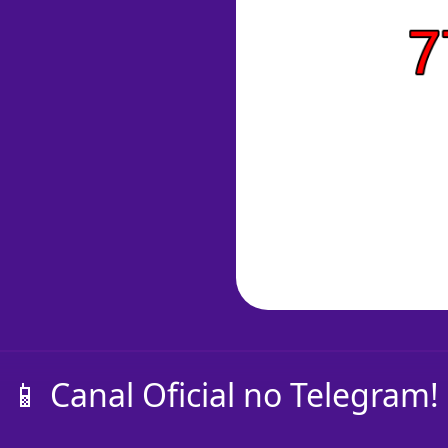
📱 Canal Oficial no Telegram!