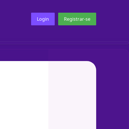
Login
Registrar-se