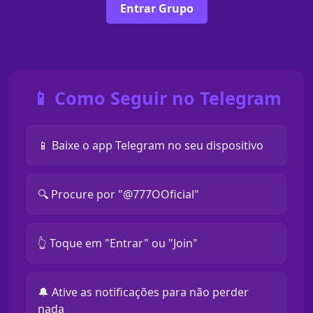
Entrar Grupo
📱 Como Seguir no Telegram
📱 Baixe o app Telegram no seu dispositivo
🔍 Procure por "@777OOficial"
👆 Toque em "Entrar" ou "Join"
🔔 Ative as notificações para não perder
nada