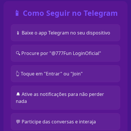
📱 Como Seguir no Telegram
📱 Baixe o app Telegram no seu dispositivo
🔍 Procure por "@777Fun LoginOficial"
👆 Toque em "Entrar" ou "Join"
🔔 Ative as notificações para não perder
nada
💬 Participe das conversas e interaja