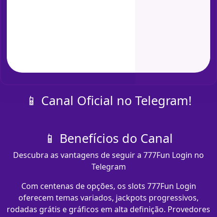
📱 Canal Oficial no Telegram!
📱 Benefícios do Canal
Descubra as vantagens de seguir a 777Fun Login no
Telegram
Com centenas de opções, os slots 777Fun Login
oferecem temas variados, jackpots progressivos,
rodadas grátis e gráficos em alta definição. Provedores