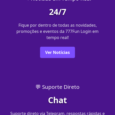
24/7
Fique por dentro de todas as novidades,
promoções e eventos da 777Fun Login em
tempo real!
Ver Notícias
💬 Suporte Direto
Chat
Suporte direto via Telegram, respostas rápidas e