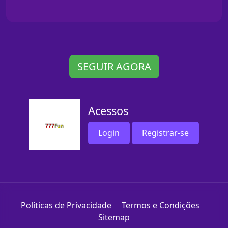
SEGUIR AGORA
Acessos
Login
Registrar-se
Políticas de Privacidade
Termos e Condições
Sitemap