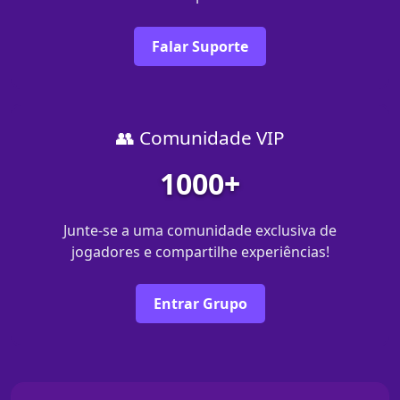
Falar Suporte
👥 Comunidade VIP
1000+
Junte-se a uma comunidade exclusiva de
jogadores e compartilhe experiências!
Entrar Grupo