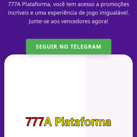
777A Plataforma, você tem acesso a promoções
incríveis e uma experiência de jogo inigualável.
Junte-se aos vencedores agora!
SEGUIR NO TELEGRAM