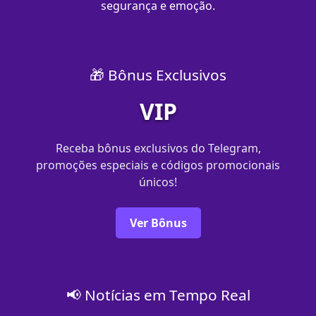
segurança e emoção.
🎁 Bônus Exclusivos
VIP
Receba bônus exclusivos do Telegram,
promoções especiais e códigos promocionais
únicos!
Ver Bônus
📢 Notícias em Tempo Real