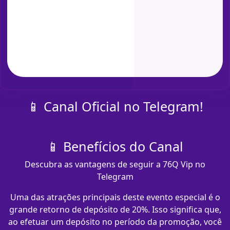
📱 Canal Oficial no Telegram!
📱 Benefícios do Canal
Descubra as vantagens de seguir a 76Q Vip no
Telegram
Uma das atrações principais deste evento especial é o
grande retorno de depósito de 20%. Isso significa que,
ao efetuar um depósito no período da promoção, você