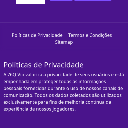
Políticas de Privacidade
Termos e Condições
Sitemap
Políticas de Privacidade
A 76Q Vip valoriza a privacidade de seus usuários e está
empenhada em proteger todas as informações
pessoais fornecidas durante o uso de nossos canais de
comunicação. Todos os dados coletados são utilizados
exclusivamente para fins de melhoria contínua da
experiência de nossos jogadores.