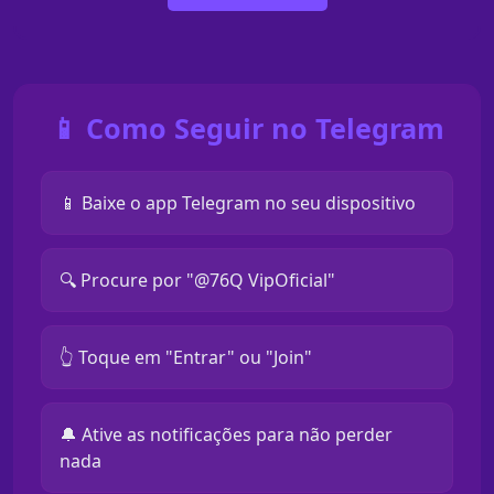
📱 Como Seguir no Telegram
📱 Baixe o app Telegram no seu dispositivo
🔍 Procure por "@76Q VipOficial"
👆 Toque em "Entrar" ou "Join"
🔔 Ative as notificações para não perder
nada