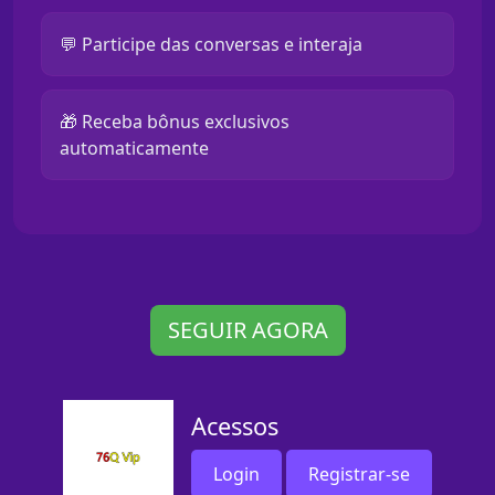
💬 Participe das conversas e interaja
🎁 Receba bônus exclusivos
automaticamente
SEGUIR AGORA
Acessos
Login
Registrar-se