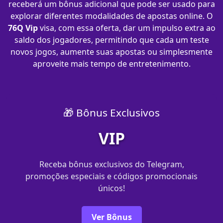
receberá um bônus adicional que pode ser usado para
explorar diferentes modalidades de apostas online. O
76Q Vip
visa, com essa oferta, dar um impulso extra ao
saldo dos jogadores, permitindo que cada um teste
novos jogos, aumente suas apostas ou simplesmente
aproveite mais tempo de entretenimento.
🎁 Bônus Exclusivos
VIP
Receba bônus exclusivos do Telegram,
promoções especiais e códigos promocionais
únicos!
Ver Bônus