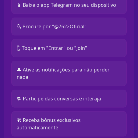
📱 Baixe o app Telegram no seu dispositivo
🔍 Procure por "@7622Oficial"
👆 Toque em "Entrar" ou "Join"
🔔 Ative as notificações para não perder
nada
💬 Participe das conversas e interaja
🎁 Receba bônus exclusivos
automaticamente