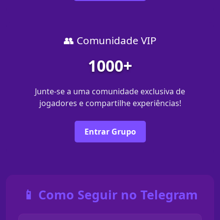
👥 Comunidade VIP
1000+
Junte-se a uma comunidade exclusiva de
jogadores e compartilhe experiências!
Entrar Grupo
📱 Como Seguir no Telegram