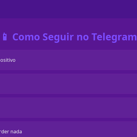
📱 Como Seguir no Telegram
ositivo
erder nada