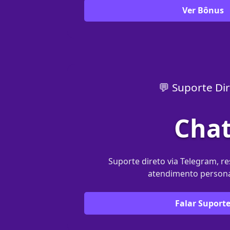
Ver Bônus
💬 Suporte Di
Cha
Suporte direto via Telegram, r
atendimento persona
Falar Suport