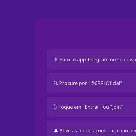
📱 Baixe o app Telegram no seu disp
🔍 Procure por "@6RRrOficial"
👆 Toque em "Entrar" ou "Join"
🔔 Ative as notificações para não p