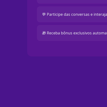
💬 Participe das conversas e interaj
🎁 Receba bônus exclusivos autom