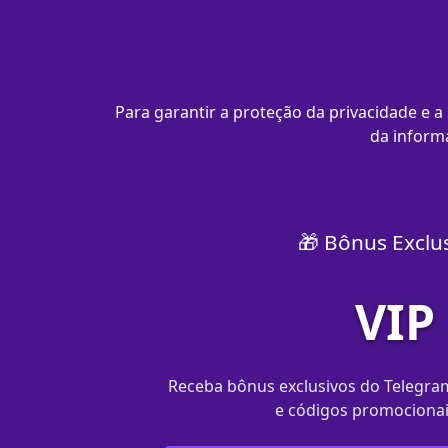
Para garantir a proteção da privacidade e 
da inform
🎁 Bônus Exclu
VIP
Receba bônus exclusivos do Telegra
e códigos promocionai