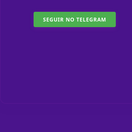
SEGUIR NO TELEGRAM