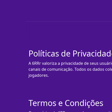
Políticas de Privacida
A 6RRr valoriza a privacidade de seus usuá
canais de comunicação. Todos os dados cole
jogadores.
Termos e Condições