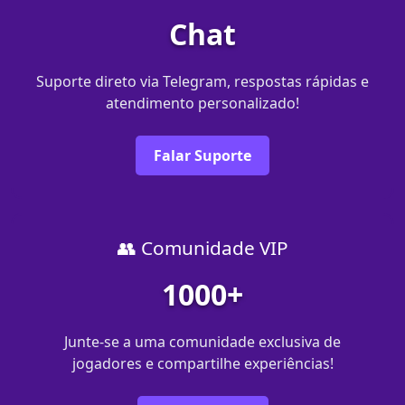
Chat
Suporte direto via Telegram, respostas rápidas e
atendimento personalizado!
Falar Suporte
👥 Comunidade VIP
1000+
Junte-se a uma comunidade exclusiva de
jogadores e compartilhe experiências!