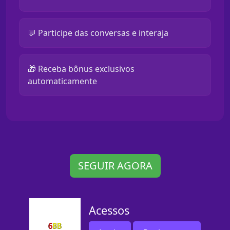
💬 Participe das conversas e interaja
🎁 Receba bônus exclusivos
automaticamente
SEGUIR AGORA
Acessos