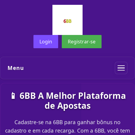
Login
Registrar-se
Menu
📱 6BB A Melhor Plataforma
de Apostas
Cadastre-se na 6BB para ganhar bônus no
cadastro e em cada recarga. Com a 6BB, você tem