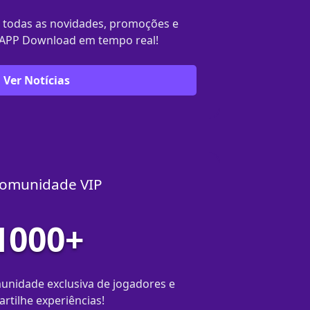
e todas as novidades, promoções e
 APP Download em tempo real!
Ver Notícias
Comunidade VIP
1000+
unidade exclusiva de jogadores e
rtilhe experiências!