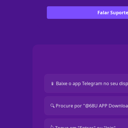
Falar Suport
📱 Baixe o app Telegram no seu disp
🔍 Procure por "@68U APP Download