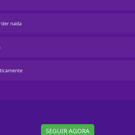
erder nada
a
aticamente
SEGUIR AGORA