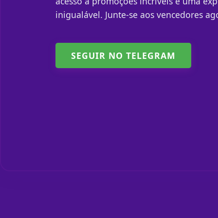
acesso a promoções incríveis e uma exp
inigualável. Junte-se aos vencedores ag
SEGUIR NO TELEGRAM