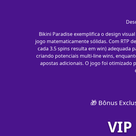
Des
Bikini Paradise exemplifica o design visu
jogo matematicamente sólidas. Com RTP de 9
cada 3.5 spins resulta em win) adequada p
criando potenciais multi-line wins, enqua
apostas adicionais. O jogo foi otimizad
🎁 Bônus Exclu
VIP