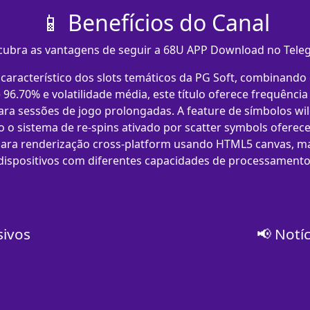
📱 Benefícios do Canal
cubra as vantagens de seguir a 68U APP Download no Tele
al característico dos slots temáticos da PG Soft, combinand
6.70% e volatilidade média, este título oferece frequênc
ara sessões de jogo prolongadas. A feature de símbolos wild
nto o sistema de re-spins ativado por scatter symbols ofer
o para renderização cross-platform usando HTML5 canvas, m
dispositivos com diferentes capacidades de processamento
sivos
📢 Notí