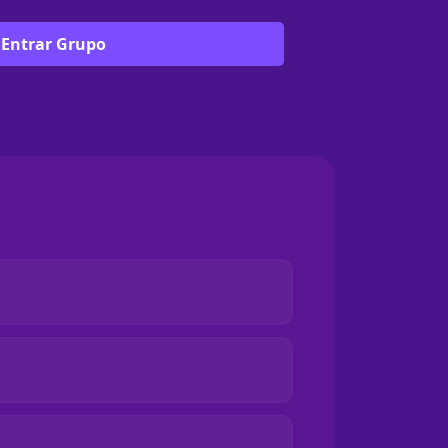
Entrar Grupo