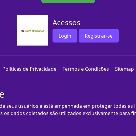
Acessos
Login
Registrar-se
Políticas de Privacidade
Termos e Condições
Sitemap
de
 de seus usuários e está empenhada em proteger todas as 
 os dados coletados são utilizados exclusivamente para fi