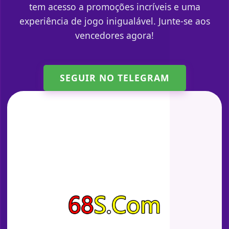
tem acesso a promoções incríveis e uma
experiência de jogo inigualável. Junte-se aos
vencedores agora!
SEGUIR NO TELEGRAM