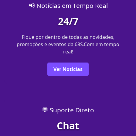
📢 Notícias em Tempo Real
24/7
Fique por dentro de todas as novidades,
promoções e eventos da 68S.Com em tempo
real!
Ver Notícias
💬 Suporte Direto
Chat