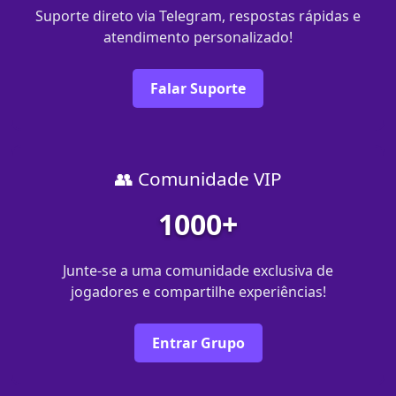
Suporte direto via Telegram, respostas rápidas e
atendimento personalizado!
Falar Suporte
👥 Comunidade VIP
1000+
Junte-se a uma comunidade exclusiva de
jogadores e compartilhe experiências!
Entrar Grupo