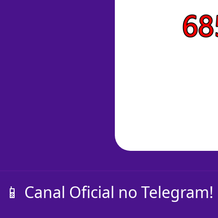
📱 Canal Oficial no Telegram!