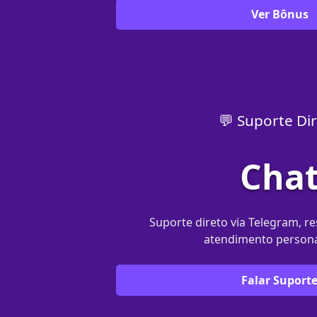
Ver Bônus
💬 Suporte Di
Cha
Suporte direto via Telegram, r
atendimento persona
Falar Suport