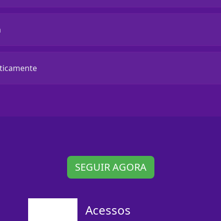
a
aticamente
SEGUIR AGORA
Acessos