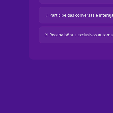
💬 Participe das conversas e interaj
🎁 Receba bônus exclusivos autom