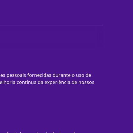
es pessoais fornecidas durante o uso de
elhoria contínua da experiência de nossos