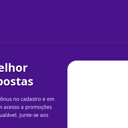
elhor
postas
bônus no cadastro e em
em acesso a promoções
ualável. Junte-se aos