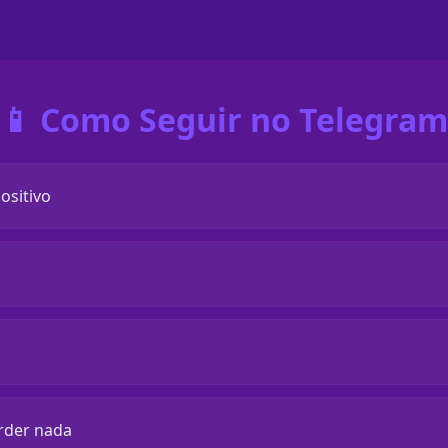
📱 Como Seguir no Telegram
ositivo
erder nada