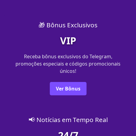
🎁 Bônus Exclusivos
VIP
Receba bônus exclusivos do Telegram,
promoções especiais e códigos promocionais
únicos!
Ver Bônus
📢 Notícias em Tempo Real
24/7