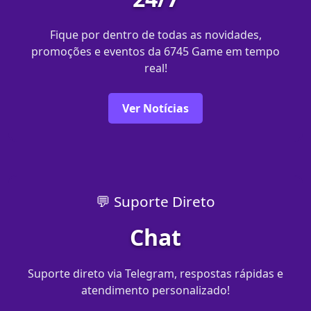
Fique por dentro de todas as novidades,
promoções e eventos da 6745 Game em tempo
real!
Ver Notícias
💬 Suporte Direto
Chat
Suporte direto via Telegram, respostas rápidas e
atendimento personalizado!