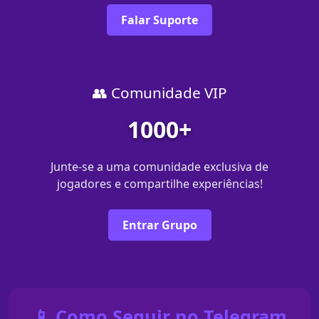
Falar Suporte
👥 Comunidade VIP
1000+
Junte-se a uma comunidade exclusiva de
jogadores e compartilhe experiências!
Entrar Grupo
📱 Como Seguir no Telegram