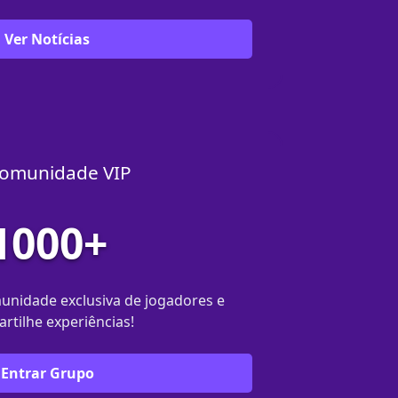
Ver Notícias
Comunidade VIP
1000+
unidade exclusiva de jogadores e
rtilhe experiências!
Entrar Grupo