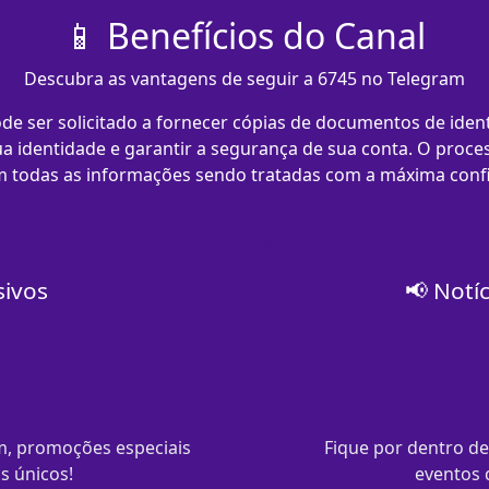
📱 Benefícios do Canal
Descubra as vantagens de seguir a 6745 no Telegram
ode ser solicitado a fornecer cópias de documentos de ide
ua identidade e garantir a segurança de sua conta. O proc
m todas as informações sendo tratadas com a máxima confi
sivos
📢 Notí
m, promoções especiais
Fique por dentro d
s únicos!
eventos 