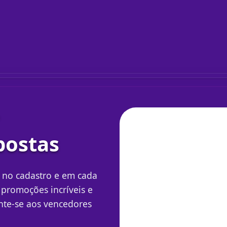
postas
 no cadastro e em cada
 promoções incríveis e
unte-se aos vencedores