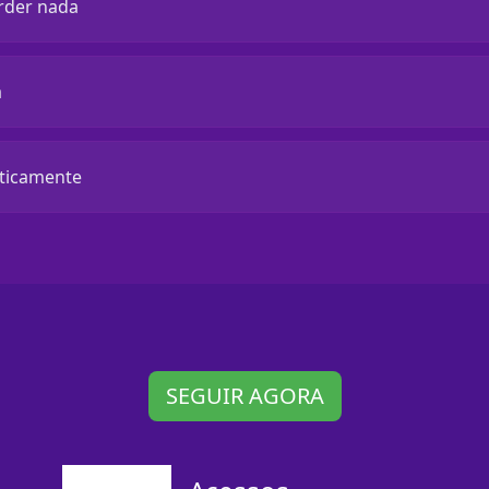
erder nada
a
aticamente
SEGUIR AGORA