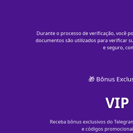
Durante o processo de verificação, você p
documentos são utilizados para verificar s
e seguro, co
🎁 Bônus Exclu
VIP
Receba bônus exclusivos do Telegra
e códigos promocionai