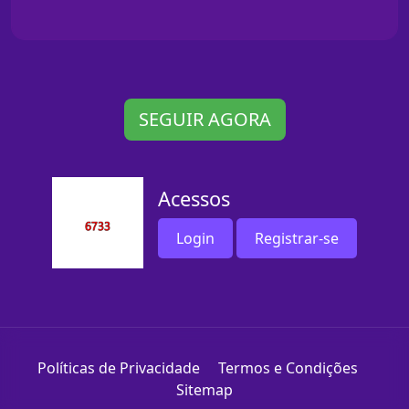
SEGUIR AGORA
Acessos
Login
Registrar-se
Políticas de Privacidade
Termos e Condições
Sitemap