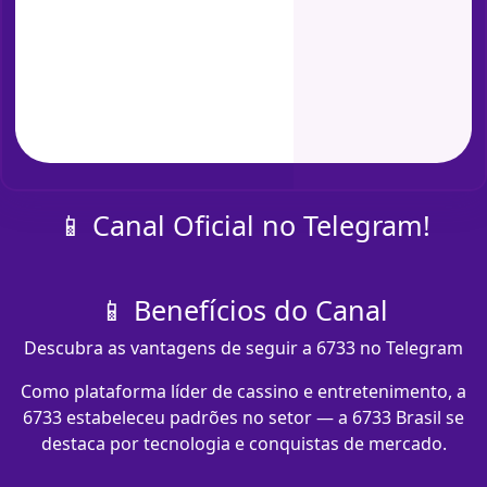
📱 Canal Oficial no Telegram!
📱 Benefícios do Canal
Descubra as vantagens de seguir a 6733 no Telegram
Como plataforma líder de cassino e entretenimento, a
6733 estabeleceu padrões no setor — a 6733 Brasil se
destaca por tecnologia e conquistas de mercado.