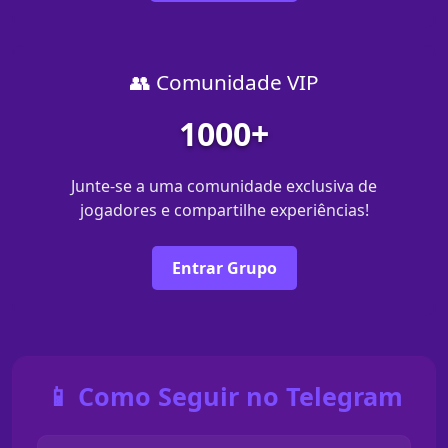
👥 Comunidade VIP
1000+
Junte-se a uma comunidade exclusiva de
jogadores e compartilhe experiências!
Entrar Grupo
📱 Como Seguir no Telegram