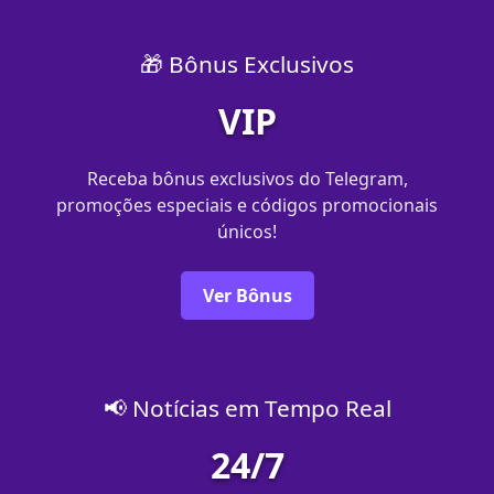
🎁 Bônus Exclusivos
VIP
Receba bônus exclusivos do Telegram,
promoções especiais e códigos promocionais
únicos!
Ver Bônus
📢 Notícias em Tempo Real
24/7