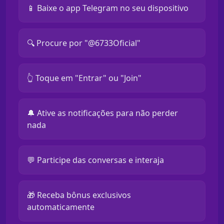
📱 Baixe o app Telegram no seu dispositivo
🔍 Procure por "@6733Oficial"
👆 Toque em "Entrar" ou "Join"
🔔 Ative as notificações para não perder
nada
💬 Participe das conversas e interaja
🎁 Receba bônus exclusivos
automaticamente