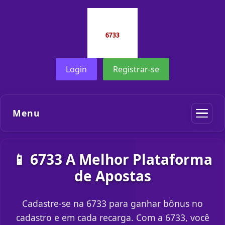
Login
Registrar-se
Menu
📱 6733 A Melhor Plataforma
de Apostas
Cadastre-se na 6733 para ganhar bônus no
cadastro e em cada recarga. Com a 6733, você