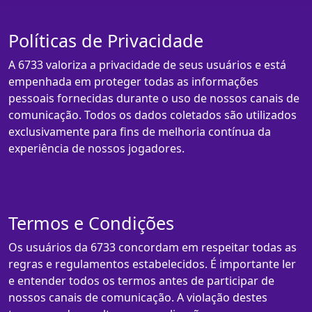
Políticas de Privacidade
A 6733 valoriza a privacidade de seus usuários e está
empenhada em proteger todas as informações
pessoais fornecidas durante o uso de nossos canais de
comunicação. Todos os dados coletados são utilizados
exclusivamente para fins de melhoria contínua da
experiência de nossos jogadores.
Termos e Condições
Os usuários da 6733 concordam em respeitar todas as
regras e regulamentos estabelecidos. É importante ler
e entender todos os termos antes de participar de
nossos canais de comunicação. A violação destes