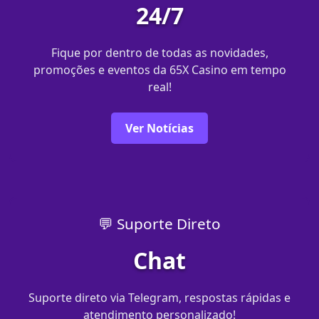
24/7
Fique por dentro de todas as novidades,
promoções e eventos da 65X Casino em tempo
real!
Ver Notícias
💬 Suporte Direto
Chat
Suporte direto via Telegram, respostas rápidas e
atendimento personalizado!