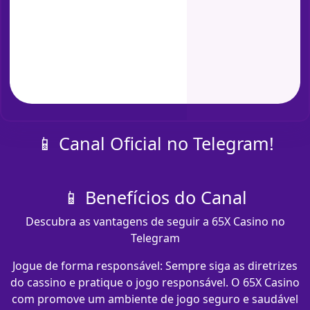
📱 Canal Oficial no Telegram!
📱 Benefícios do Canal
Descubra as vantagens de seguir a 65X Casino no
Telegram
Jogue de forma responsável: Sempre siga as diretrizes
do cassino e pratique o jogo responsável. O 65X Casino
com​ promove um ambiente de jogo seguro e saudável