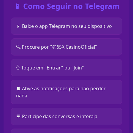
📱 Como Seguir no Telegram
📱 Baixe o app Telegram no seu dispositivo
🔍 Procure por "@65X CasinoOficial"
👆 Toque em "Entrar" ou "Join"
🔔 Ative as notificações para não perder
nada
💬 Participe das conversas e interaja