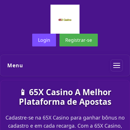
Login
Registrar-se
Menu
📱 65X Casino A Melhor
Plataforma de Apostas
Cadastre-se na 65X Casino para ganhar bônus no
cadastro e em cada recarga. Com a 65X Casino,