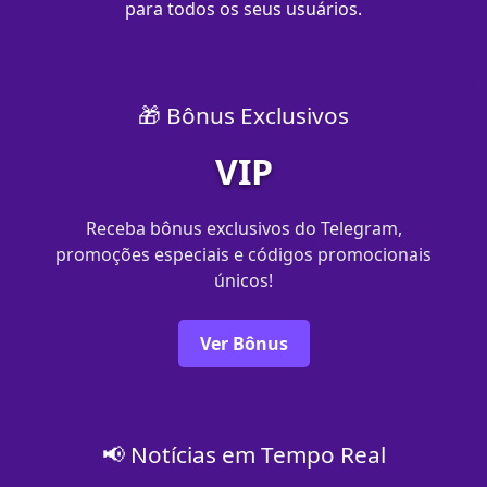
para todos os seus usuários.
🎁 Bônus Exclusivos
VIP
Receba bônus exclusivos do Telegram,
promoções especiais e códigos promocionais
únicos!
Ver Bônus
📢 Notícias em Tempo Real