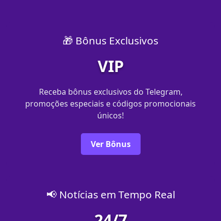
🎁 Bônus Exclusivos
VIP
Receba bônus exclusivos do Telegram,
promoções especiais e códigos promocionais
únicos!
Ver Bônus
📢 Notícias em Tempo Real
24/7