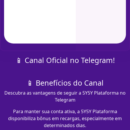
📱 Canal Oficial no Telegram!
📱 Benefícios do Canal
Descubra as vantagens de seguir a 5Y5Y Plataforma no
Telegram
Para manter sua conta ativa, a 5Y5Y Plataforma
disponibiliza bônus em recargas, especialmente em
determinados dias.