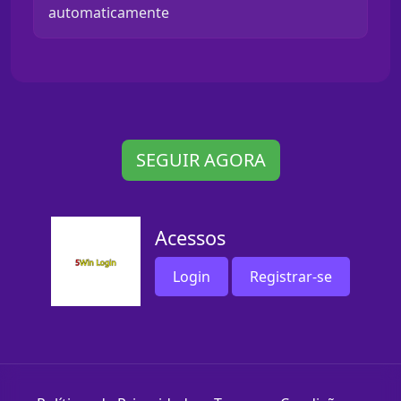
automaticamente
SEGUIR AGORA
Acessos
Login
Registrar-se