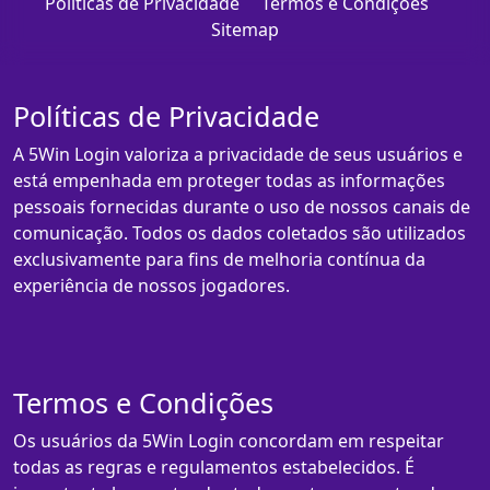
Políticas de Privacidade
Termos e Condições
Sitemap
Políticas de Privacidade
A 5Win Login valoriza a privacidade de seus usuários e
está empenhada em proteger todas as informações
pessoais fornecidas durante o uso de nossos canais de
comunicação. Todos os dados coletados são utilizados
exclusivamente para fins de melhoria contínua da
experiência de nossos jogadores.
Termos e Condições
Os usuários da 5Win Login concordam em respeitar
todas as regras e regulamentos estabelecidos. É