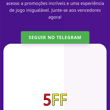
acesso a promoções incríveis e uma experiência
de jogo inigualável. Junte-se aos vencedores
agora!
SEGUIR NO TELEGRAM