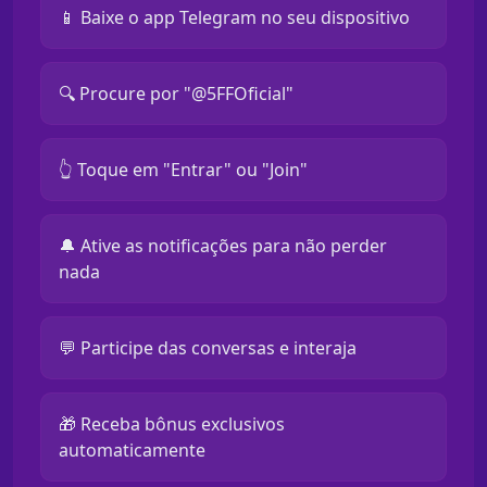
📱 Baixe o app Telegram no seu dispositivo
🔍 Procure por "@5FFOficial"
👆 Toque em "Entrar" ou "Join"
🔔 Ative as notificações para não perder
nada
💬 Participe das conversas e interaja
🎁 Receba bônus exclusivos
automaticamente