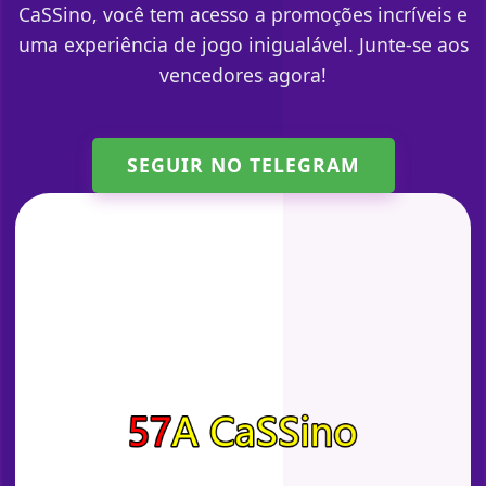
CaSSino, você tem acesso a promoções incríveis e
uma experiência de jogo inigualável. Junte-se aos
vencedores agora!
SEGUIR NO TELEGRAM