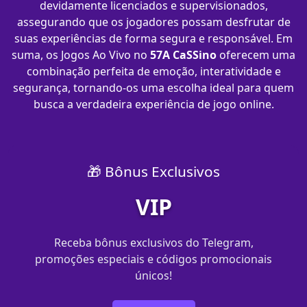
devidamente licenciados e supervisionados,
assegurando que os jogadores possam desfrutar de
suas experiências de forma segura e responsável. Em
suma, os Jogos Ao Vivo no
57A CaSSino
oferecem uma
combinação perfeita de emoção, interatividade e
segurança, tornando-os uma escolha ideal para quem
busca a verdadeira experiência de jogo online.
🎁 Bônus Exclusivos
VIP
Receba bônus exclusivos do Telegram,
promoções especiais e códigos promocionais
únicos!