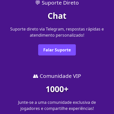
💬 Suporte Direto
Chat
Suporte direto via Telegram, respostas rápidas e
atendimento personalizado!
Falar Suporte
👥 Comunidade VIP
1000+
Junte-se a uma comunidade exclusiva de
jogadores e compartilhe experiências!