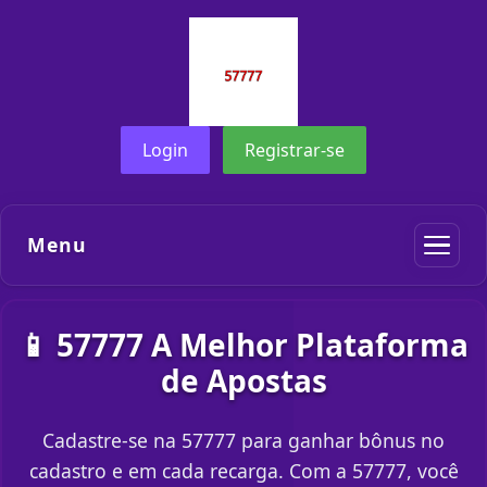
Login
Registrar-se
Menu
📱 57777 A Melhor Plataforma
de Apostas
Cadastre-se na 57777 para ganhar bônus no
cadastro e em cada recarga. Com a 57777, você