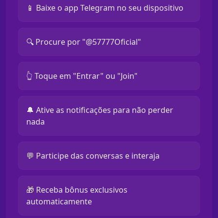
📱 Baixe o app Telegram no seu dispositivo
🔍 Procure por "@57777Oficial"
👆 Toque em "Entrar" ou "Join"
🔔 Ative as notificações para não perder
nada
💬 Participe das conversas e interaja
🎁 Receba bônus exclusivos
automaticamente