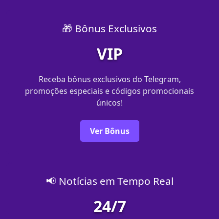
🎁 Bônus Exclusivos
VIP
Receba bônus exclusivos do Telegram,
promoções especiais e códigos promocionais
únicos!
Ver Bônus
📢 Notícias em Tempo Real
24/7