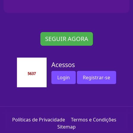
SEGUIR AGORA
Acessos
Login
Registrar-se
Políticas de Privacidade
Termos e Condições
Sitemap