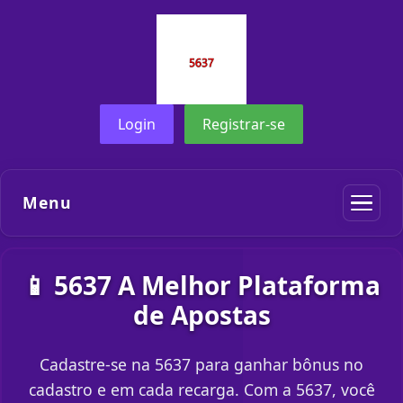
Login
Registrar-se
Menu
📱 5637 A Melhor Plataforma
de Apostas
Cadastre-se na 5637 para ganhar bônus no
cadastro e em cada recarga. Com a 5637, você