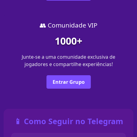
👥 Comunidade VIP
1000+
Junte-se a uma comunidade exclusiva de
jogadores e compartilhe experiências!
Entrar Grupo
📱 Como Seguir no Telegram