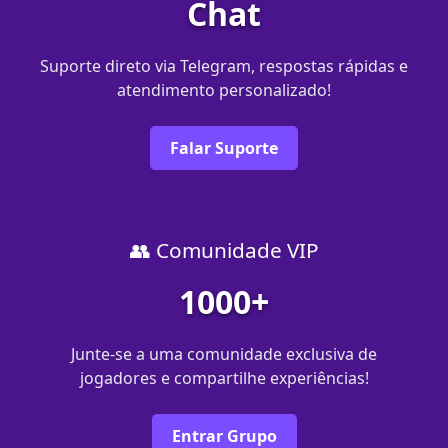
Chat
Suporte direto via Telegram, respostas rápidas e
atendimento personalizado!
Falar Suporte
👥 Comunidade VIP
1000+
Junte-se a uma comunidade exclusiva de
jogadores e compartilhe experiências!
Entrar Grupo