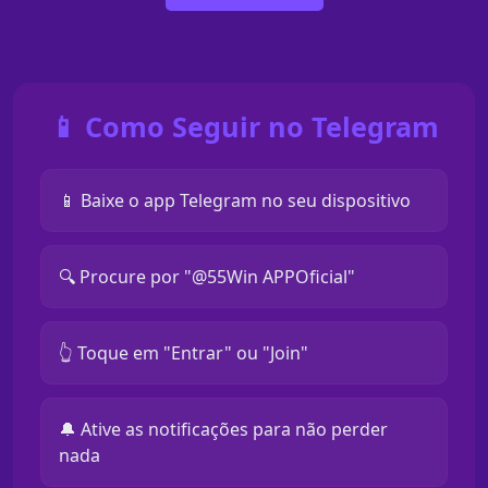
📱 Como Seguir no Telegram
📱 Baixe o app Telegram no seu dispositivo
🔍 Procure por "@55Win APPOficial"
👆 Toque em "Entrar" ou "Join"
🔔 Ative as notificações para não perder
nada