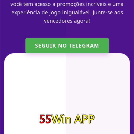
você tem acesso a promoções incríveis e uma
experiência de jogo inigualável. Junte-se aos
vencedores agora!
SEGUIR NO TELEGRAM