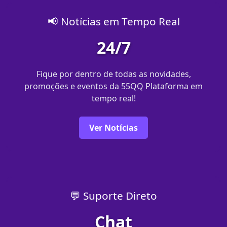
📢 Notícias em Tempo Real
24/7
Fique por dentro de todas as novidades,
promoções e eventos da 55QQ Plataforma em
tempo real!
Ver Notícias
💬 Suporte Direto
Chat