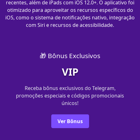
recentes, além de iPads com iOS 12.0+. O aplicativo foi
otimizado para aproveitar os recursos específicos do
iOS, como o sistema de notificações nativo, integração
com Siri e recursos de acessibilidade.
🎁 Bônus Exclusivos
VIP
Receba bônus exclusivos do Telegram,
promoções especiais e códigos promocionais
únicos!
Ver Bônus