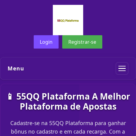
Login
Registrar-se
Menu
📱 55QQ Plataforma A Melhor
Plataforma de Apostas
Cadastre-se na 55QQ Plataforma para ganhar
bônus no cadastro e em cada recarga. Com a