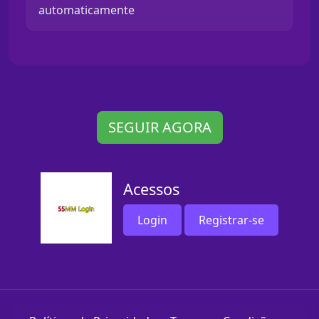
automaticamente
SEGUIR AGORA
Acessos
Login
Registrar-se