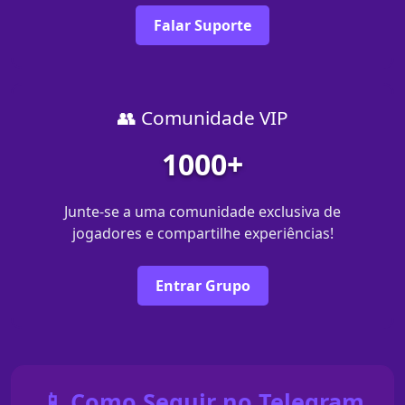
Falar Suporte
👥 Comunidade VIP
1000+
Junte-se a uma comunidade exclusiva de
jogadores e compartilhe experiências!
Entrar Grupo
📱 Como Seguir no Telegram