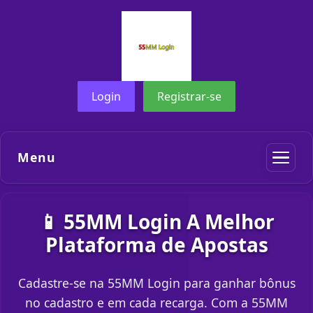
Login
Registrar-se
Menu
📱 55MM Login A Melhor
Plataforma de Apostas
Cadastre-se na 55MM Login para ganhar bônus
no cadastro e em cada recarga. Com a 55MM