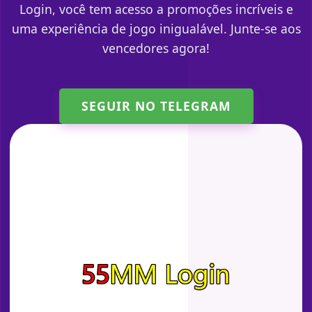
Login, você tem acesso a promoções incríveis e
uma experiência de jogo inigualável. Junte-se aos
vencedores agora!
SEGUIR NO TELEGRAM