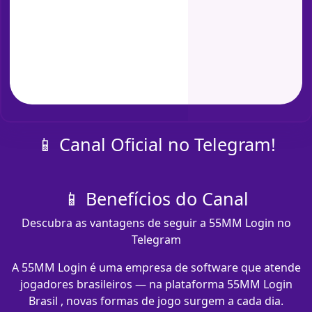
📱 Canal Oficial no Telegram!
📱 Benefícios do Canal
Descubra as vantagens de seguir a 55MM Login no
Telegram
A 55MM Login é uma empresa de software que atende
jogadores brasileiros — na plataforma 55MM Login
Brasil , novas formas de jogo surgem a cada dia.