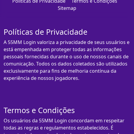
Políticas de Privacidade
Termos e Condições
Sitemap
Políticas de Privacidade
A 55MM Login valoriza a privacidade de seus usuários e
está empenhada em proteger todas as informações
pessoais fornecidas durante o uso de nossos canais de
comunicação. Todos os dados coletados são utilizados
exclusivamente para fins de melhoria contínua da
experiência de nossos jogadores.
Termos e Condições
Os usuários da 55MM Login concordam em respeitar
todas as regras e regulamentos estabelecidos. É