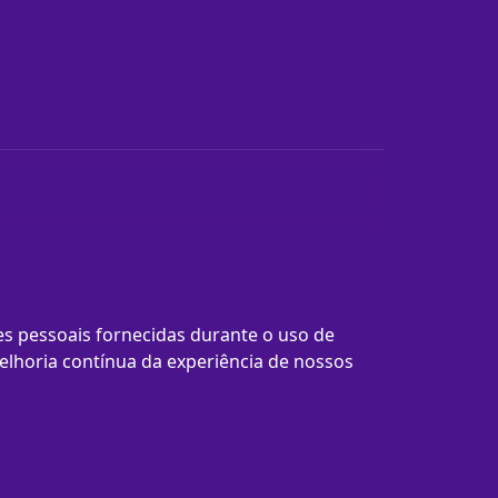
es pessoais fornecidas durante o uso de
elhoria contínua da experiência de nossos