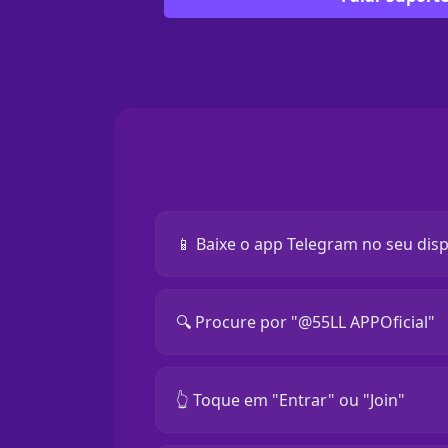
📱 Baixe o app Telegram no seu disp
🔍 Procure por "@55LL APPOficial"
👆 Toque em "Entrar" ou "Join"