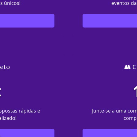
s únicos!
eventos da
reto
👥 
t
espostas rápidas e
Junte-se a uma com
lizado!
compa
e