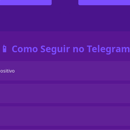
📱 Como Seguir no Telegram
ositivo