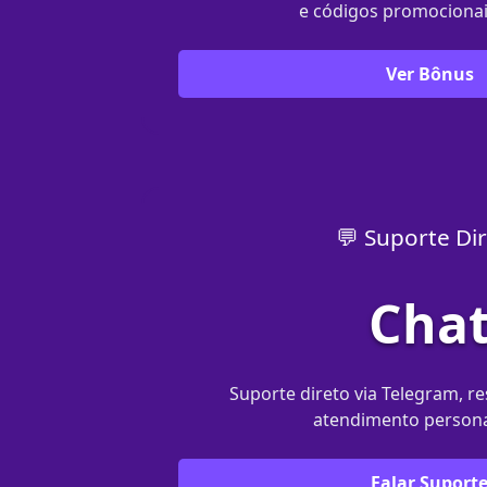
e códigos promocionai
Ver Bônus
💬 Suporte Di
Cha
Suporte direto via Telegram, r
atendimento persona
Falar Suport