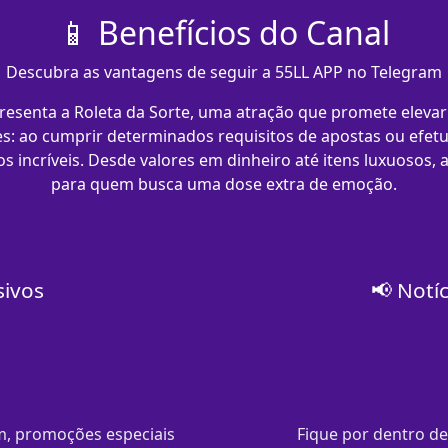
📱 Benefícios do Canal
Descubra as vantagens de seguir a 55LL APP no Telegram
esenta a Roleta da Sorte, uma atração que promete elevar 
es: ao cumprir determinados requisitos de apostas ou efetu
 incríveis. Desde valores em dinheiro até itens luxuosos, 
para quem busca uma dose extra de emoção.
sivos
📢 Notí
m, promoções especiais
Fique por dentro d