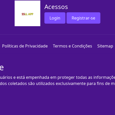
Acessos
Login
Registrar-se
Políticas de Privacidade
Termos e Condições
Sitemap
de
usuários e está empenhada em proteger todas as informaçõ
os coletados são utilizados exclusivamente para fins de m