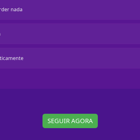
erder nada
a
aticamente
SEGUIR AGORA