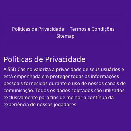
Políticas de Privacidade
Termos e Condições
Sitemap
Políticas de Privacidade
A 55D Casino valoriza a privacidade de seus usuários e
está empenhada em proteger todas as informações
pessoais fornecidas durante o uso de nossos canais de
comunicação. Todos os dados coletados são utilizados
exclusivamente para fins de melhoria contínua da
experiência de nossos jogadores.