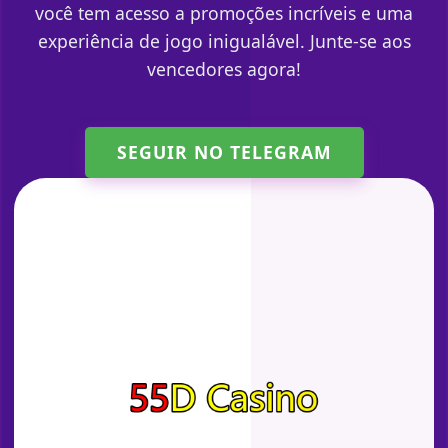
você tem acesso a promoções incríveis e uma
experiência de jogo inigualável. Junte-se aos
vencedores agora!
SEGUIR NO TELEGRAM