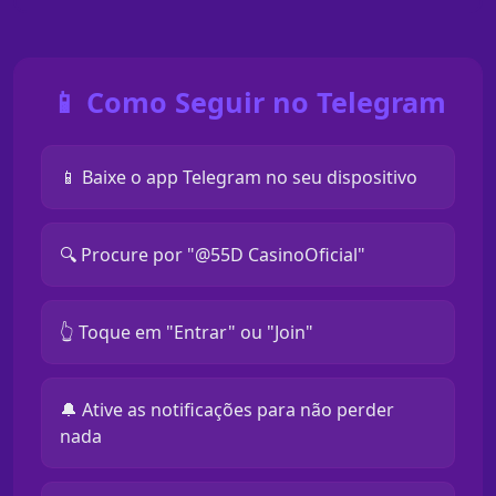
📱 Como Seguir no Telegram
📱 Baixe o app Telegram no seu dispositivo
🔍 Procure por "@55D CasinoOficial"
👆 Toque em "Entrar" ou "Join"
🔔 Ative as notificações para não perder
nada