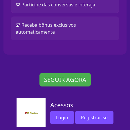
💬 Participe das conversas e interaja
🎁 Receba bônus exclusivos
automaticamente
SEGUIR AGORA
Acessos
Login
Registrar-se