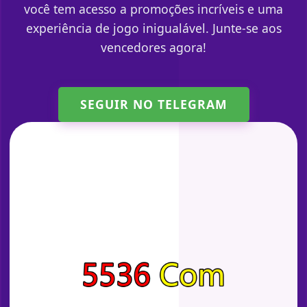
você tem acesso a promoções incríveis e uma
experiência de jogo inigualável. Junte-se aos
vencedores agora!
SEGUIR NO TELEGRAM