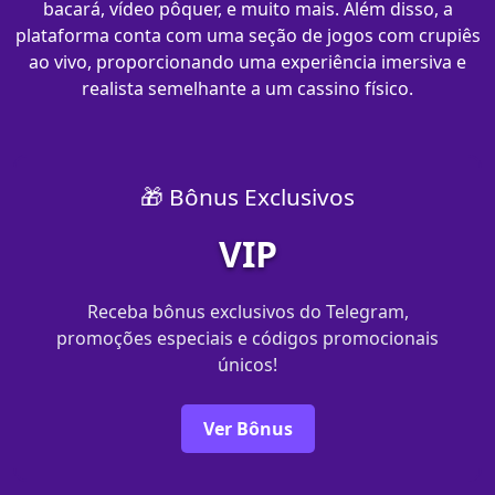
bacará, vídeo pôquer, e muito mais. Além disso, a
plataforma conta com uma seção de jogos com crupiês
ao vivo, proporcionando uma experiência imersiva e
realista semelhante a um cassino físico.
🎁 Bônus Exclusivos
VIP
Receba bônus exclusivos do Telegram,
promoções especiais e códigos promocionais
únicos!
Ver Bônus