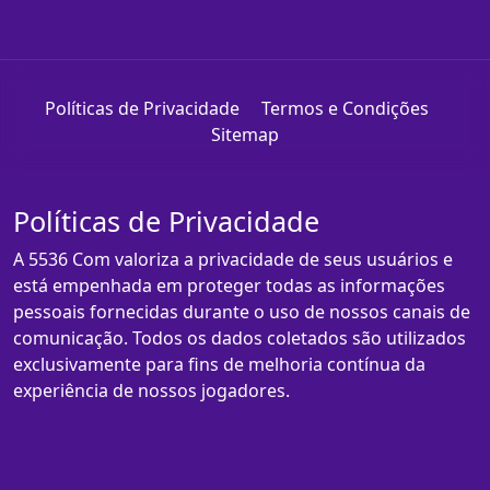
Políticas de Privacidade
Termos e Condições
Sitemap
Políticas de Privacidade
A 5536 Com valoriza a privacidade de seus usuários e
está empenhada em proteger todas as informações
pessoais fornecidas durante o uso de nossos canais de
comunicação. Todos os dados coletados são utilizados
exclusivamente para fins de melhoria contínua da
experiência de nossos jogadores.