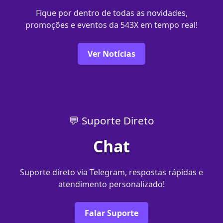
Fique por dentro de todas as novidades,
promoções e eventos da 543X em tempo real!
Ver Notícias
💬 Suporte Direto
Chat
Suporte direto via Telegram, respostas rápidas e
atendimento personalizado!
Falar Suporte