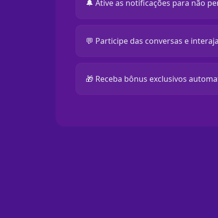
🔔 Ative as notificações para não p
💬 Participe das conversas e interaj
🎁 Receba bônus exclusivos autom