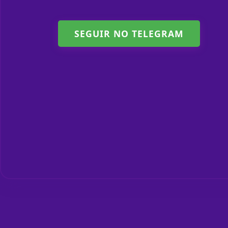
SEGUIR NO TELEGRAM