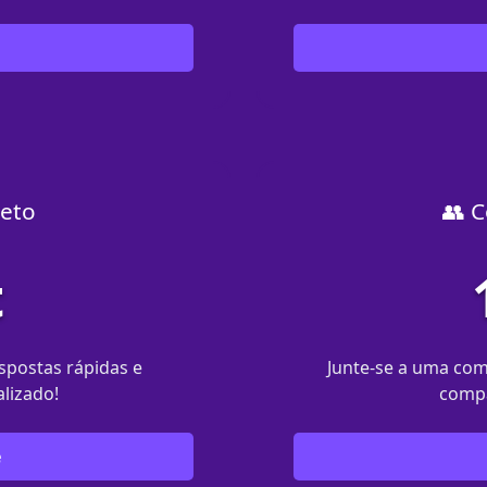
reto
👥 
t
espostas rápidas e
Junte-se a uma com
lizado!
compa
e